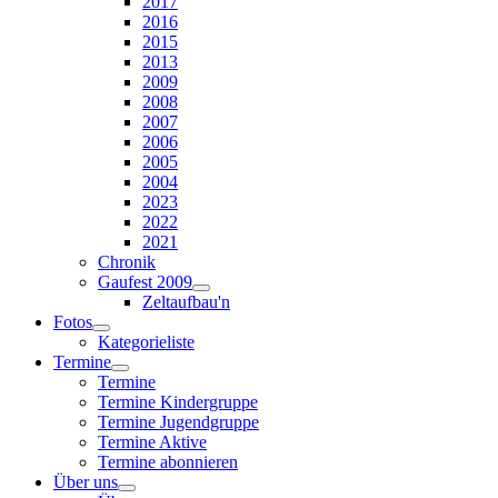
2017
2016
2015
2013
2009
2008
2007
2006
2005
2004
2023
2022
2021
Chronik
Gaufest 2009
Zeltaufbau'n
Fotos
Kategorieliste
Termine
Termine
Termine Kindergruppe
Termine Jugendgruppe
Termine Aktive
Termine abonnieren
Über uns